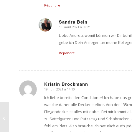
Répondre
Sandra Bein
13. août 2021 à 08:21
dit
:
Liebe Andrea, womit können wir Dir behi
gebe ich Dein Anliegen an meine Kollegen
Répondre
Kristin Brockmann
19. juin 2021 à 14:10
dit
:
Ich liebe bereits den Conditioner! Ich habe da
wasche daher alle Decken selber. Von der 135cm
La bonne couverture d
Fliegendecke ist alles mit dabei. Bei mir kommt 
´écurie: ce à quoi tu
zu Sattelgurten und Putzzeug und Schabracken, a
dois faire attention
fehl am Platz. Also brauche ich natürlich auch je