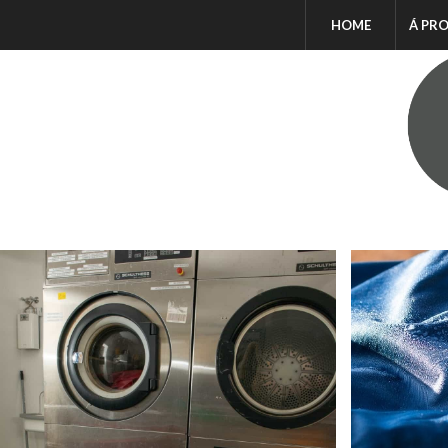
HOME
Á PR