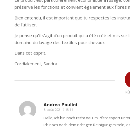
Le produit est particulièrement économique à l’usage, con
préserve les fonctions et convient également aux fibres
Bien entendu, il est important que tu respectes les instruc
de l’utiliser.
Je pense qu’il s’agit d’un produit qui a été créé et mis su
domaine du lavage des textiles pour chevaux.
Dans cet esprit,
Cordialement, Sandra
RÉ
Andrea Paulini
6. août 2021 à 13:14
dit
:
Hallo, ich bin noch recht neu im Pferdesport un
ich noch nach dem richtigen Reinigungsmitteln, da