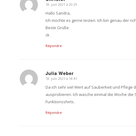
18. juin 2021 à 20:29
dit
:
Hallo Sandra,
Ich möchte es gerne testen. Ich bin genau der rich
Beste Grüße
ck
Répondre
Julia Weber
18. juin 2021 à 18:41
dit
:
Da ich sehr viel Wert auf Sauberkeit und Pflege
ausprobieren. Ich wasche einmal die Woche die
Funktionsshirts.
Répondre