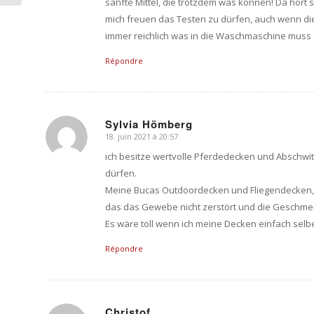
sanfte Mittel, die trotzdem was können! Da hört 
mich freuen das Testen zu dürfen, auch wenn di
immer reichlich was in die Waschmaschine muss
Répondre
Sylvia Hömberg
18. juin 2021 à 20:57
dit
:
ich besitze wertvolle Pferdedecken und Abschwit
dürfen.
Meine Bucas Outdoordecken und Fliegendecken, 
das das Gewebe nicht zerstört und die Geschmeidi
Es wäre toll wenn ich meine Decken einfach selb
Répondre
Christof