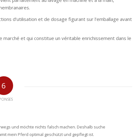
vient parfaitement au lavage en machine et à la main,
 membranaires.
tions d’utilisation et de dosage figurant sur l’emballage avant
r le marché et qui constitue un véritable enrichissement dans le
6
PONSES
terwegs und möchte nichts falsch machen. Deshalb suche
mit mein Pferd optimal geschützt und gepflegt ist.