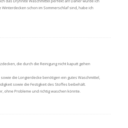
sich das Dryfinite Waschmittel perfekt an! Daher würde ich
e Winterdecken schon im Sommerschlaf sind, habe ich
zdecken, die durch die Reinigung nicht kaputt gehen
sowie die Longierdecke benötigen ein gutes Waschmittel,
gkeit sowie die Festigkeit des Stoffes beibehält.
er, ohne Probleme und richtig waschen könnte.